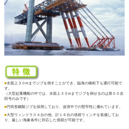
■
水面上３０mまでジブを倒すことができ、臨海の橋桁下も通行可能で
す。
（大型起重機船の中では、水面上３０mまでジブを倒せるのは第５０吉
田号のみです）
■
円筒形鋼製ジブを採用しており、波浪中での堅牢性に優れています。
■
大型ウィンドラス４台の他、計１６台の係留ウィンチを装備してお
り、厳しい海象条件に対応した係留が可能です。