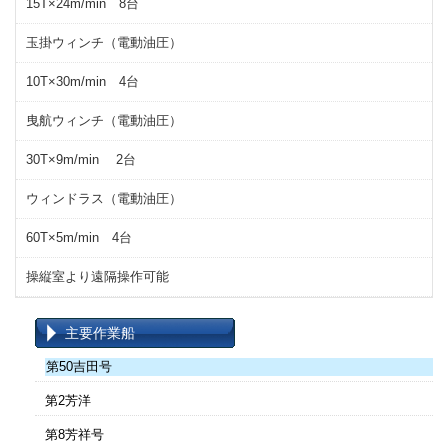
15T×24m/min 8台
玉掛ウィンチ（電動油圧）
10T×30m/min 4台
曳航ウィンチ（電動油圧）
30T×9m/min 2台
ウィンドラス（電動油圧）
60T×5m/min 4台
操縦室より遠隔操作可能
主要作業船
第50吉田号
第2芳洋
第8芳祥号