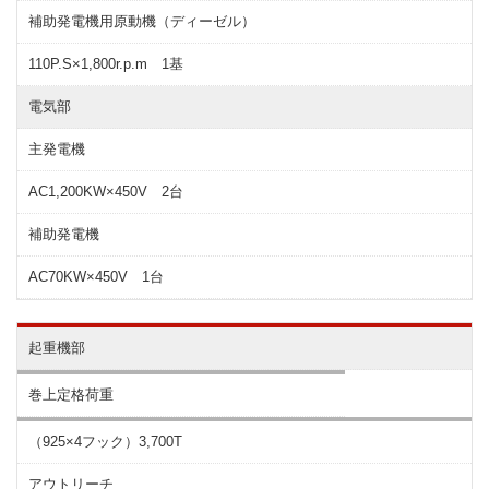
補助発電機用原動機（ディーゼル）
110P.S×1,800r.p.m 1基
電気部
主発電機
AC1,200KW×450V 2台
補助発電機
AC70KW×450V 1台
起重機部
巻上定格荷重
（925×4フック）3,700T
アウトリーチ