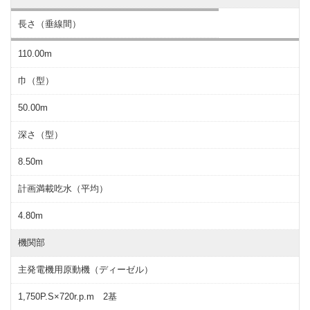
長さ（垂線間）
110.00m
巾（型）
50.00m
深さ（型）
8.50m
計画満載吃水（平均）
4.80m
機関部
主発電機用原動機（ディーゼル）
1,750P.S×720r.p.m 2基