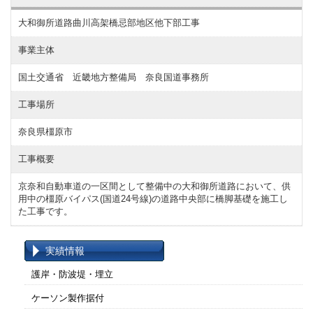
大和御所道路曲川高架橋忌部地区他下部工事
事業主体
国土交通省 近畿地方整備局 奈良国道事務所
工事場所
奈良県橿原市
工事概要
京奈和自動車道の一区間として整備中の大和御所道路において、供
用中の橿原バイパス(国道24号線)の道路中央部に橋脚基礎を施工し
た工事です。
実績情報
護岸・防波堤・埋立
ケーソン製作据付