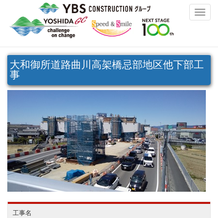
Toggle
naviga
大和御所道路曲川高架橋忌部地区他下部工
事
工事名