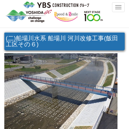
Toggle
naviga
(二)船場川水系 船場川 河川改修工事(飯田
工区その６)