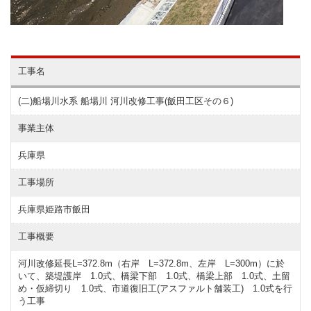
工事名
(二)船場川水系 船場川 河川改修工事(飯田工区その６)
事業主体
兵庫県
工事場所
兵庫県姫路市飯田
工事概要
河川改修延長L=372.8m（右岸 L=372.8m、左岸 L=300m）に於
いて、築堤護岸 1.0式、橋梁下部 1.0式、橋梁上部 1.0式、土留
め・仮締切り 1.0式、市道復旧工(アスファルト舗装工) 1.0式を行
う工事