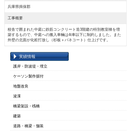
兵庫県揖保郡
工事概要
校舎で囲まれた中庭に鉄筋コンクリート造3階建の特別教室棟を増
築するもので、中庭への搬入車輛は4t車以下に制約しました。また
外壁の北面が化粧打放し（杉板＋パネコート）仕上げです。
実績情報
護岸・防波堤・埋立
ケーソン製作据付
地盤改良
浚渫
橋梁架設・桟橋
建築
道路・橋梁・舗装