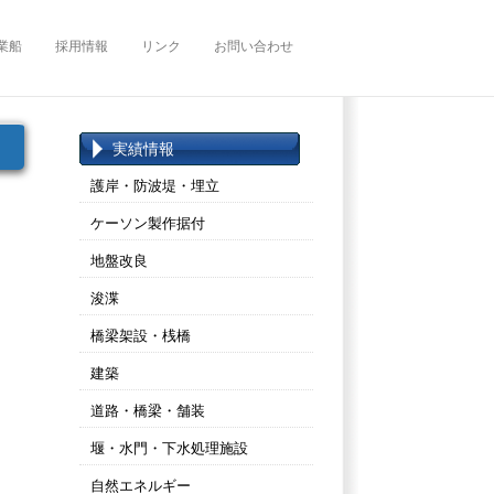
業船
採用情報
リンク
お問い合わせ
実績情報
護岸・防波堤・埋立
ケーソン製作据付
地盤改良
浚渫
橋梁架設・桟橋
建築
道路・橋梁・舗装
堰・水門・下水処理施設
自然エネルギー