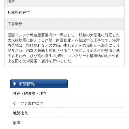
場所
兵庫県神戸市
工事概要
国際コンテナ戦略重要港湾の一環として、船舶の大型化に対応した
大規模地震に耐えうる岸壁（耐震強化）を新設する工事です。港湾
構造物は、ひび割れなどの欠陥が生じるとその場所から海水により
浸食され、内部の鉄筋を腐食させること等により耐久性が急激に低
下するため、ひび割れ発生の抑制、コンクリート構造物の耐久性向
上を図る技術提案・履行を行いました。
実績情報
護岸・防波堤・埋立
ケーソン製作据付
地盤改良
浚渫